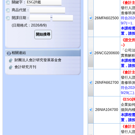
關鍵字：
《會計
發行人
商品代號：
進修班(
開課日期：
~
26MFA602500
符合20
9/7(一
(日期格式：2026/8/9)
本課程
置，請按
《證交所
~》
「公司治
相關連結
26NCG200600
實務解析
財團法人會計研究發展基金會
本課程
置，請按
會計研究月刊
《會計
發行人
26NFA662700
進修班(
符合20
9/29(
《ESG
企業如何
26NIA104700
循與內稽
本課程
置，請按
《會計
發行人