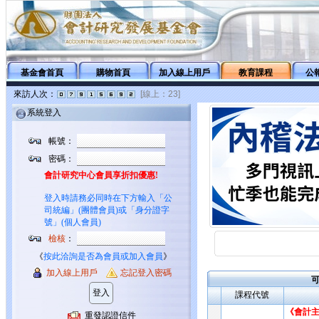
基金會首頁
購物首頁
加入線上用戶
教育課程
公
來訪人次：
[線上：23]
系統登入
帳號：
密碼：
會計研究中心會員享折扣優惠!
登入時請務必同時在下方輸入「公
司統編」(團體會員)或「身分證字
號」(個人會員)
檢核
：
《
按此洽詢是否為會員或加入會員
》
加入線上用戶
忘記登入密碼
課程代號
《會計
重發認證信件