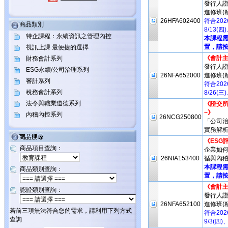
發行人
進修班(
26HFA602400
符合20
商品類別
8/13(
特企課程：永續資訊之管理內控
本課程
置，請按
視訊上課 最便捷的選擇
《會計
財務會計系列
發行人
ESG永續/公司治理系列
26NFA652000
進修班(
審計系列
符合20
稅務會計系列
8/26(
法令與職業道德系列
《證交所
~》
內稽內控系列
26NCG250800
「公司治
實務解析
《ESG
商品項目查詢：
企業如何
26NIA153400
循與內稽
本課程
商品類別查詢：
置，請按
《會計
認證類別查詢：
發行人
26NFA652100
進修班(
若前三項無法符合您的需求，請利用下列方式
符合20
查詢
9/3(四