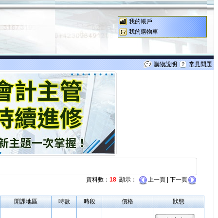
我的帳戶
我的購物車
購物說明
常見問題
資料數：
18
顯示：
上一頁 | 下一頁
開課地區
時數
時段
價格
狀態