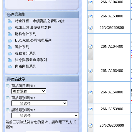
26NIA104300
商品類別
26NIA153800
特企課程：永續資訊之管理內控
視訊上課 最便捷的選擇
26NCG250800
財務會計系列
ESG永續/公司治理系列
26NIA104400
審計系列
稅務會計系列
法令與職業道德系列
內稽內控系列
26NIA153400
商品項目查詢：
26NIA154000
商品類別查詢：
26NIA153900
認證類別查詢：
若前三項無法符合您的需求，請利用下列方式
26NCG200600
查詢