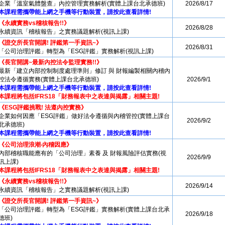
企業「溫室氣體盤查」內控管理實務解析(實體上課台北承德班)
2026/8/17
本課程需攜帶能上網之手機等行動裝置，請按此查看詳情!
《永續實務vs稽核報告!!》
2026/8/28
永續資訊「稽核報告」之實務議題解析(視訊上課)
《證交所長官開講! 評鑑第一手資訊~》
2026/8/31
「公司治理評鑑」轉型為「ESG評鑑」實務解析(視訊上課)
《長官開講~最新內控法令監理實務!!》
最新「建立內部控制制度處理準則」修訂 與 財報編製相關內稽內
控法令遵循實務(實體上課台北承德班)
2026/9/1
本課程需攜帶能上網之手機等行動裝置，請按此查看詳情!
本課程將包括IFRS18「財務報表中之表達與揭露」相關主題!
《ESG評鑑挑戰! 法遵內控實務》
企業如何因應「ESG評鑑」做好法令遵循與內稽管控(實體上課台
2026/9/2
北承德班)
本課程需攜帶能上網之手機等行動裝置，請按此查看詳情!
《公司治理浪潮‧內稽因應》
內部稽核職能應有的「公司治理」素養 及 財報風險評估實務(視
2026/9/9
訊上課)
本課程將包括IFRS18「財務報表中之表達與揭露」相關主題!
《永續實務vs稽核報告!!》
2026/9/14
永續資訊「稽核報告」之實務議題解析(視訊上課)
《證交所長官開講! 評鑑第一手資訊~》
「公司治理評鑑」轉型為「ESG評鑑」實務解析(實體上課台北承
2026/9/18
德班)