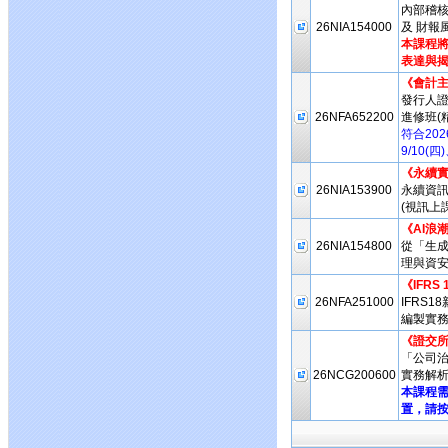
內部稽
26NIA154000
及 財報
本課程將
表達與揭
《會計
發行人
26NFA652200
進修班(
符合20
9/10(
《永續實
26NIA153900
永續資
(視訊上課
《AI浪
26NIA154800
從「生成
理與資安
《IFRS
26NFA251000
IFRS
編製實務
《證交所
「公司治
26NCG200600
實務解析
本課程
置，請按