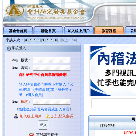
基金會首頁
購物首頁
加入線上用戶
教育課程
公
來訪人次：
[線上：54]
系統登入
帳號：
密碼：
會計研究中心會員享折扣優惠!
登入時請務必同時在下方輸入「公
司統編」(團體會員)或「身分證字
號」(個人會員)
檢核
：
《
按此洽詢是否為會員或加入會員
》
加入線上用戶
忘記登入密碼
可
課程代號
《IFRS
重發認證信件