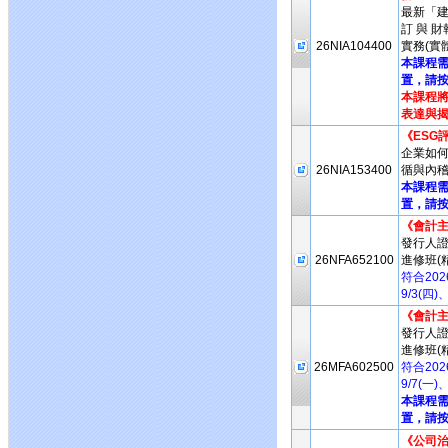
最新「
訂 與 
26NIA104400
實務(實
本課程
置，請按
本課程將
表達與揭
《ESG
企業如何
26NIA153400
循與內稽
本課程
置，請按
《會計
發行人
26NFA652100
進修班(
符合20
9/3(四
《會計
發行人
進修班(
26MFA602500
符合20
9/7(一
本課程
置，請按
《公司治