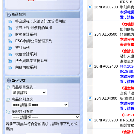
IFRS
26NFA200700
準則與實
本課程
商品類別
置，請按
特企課程：永續資訊之管理內控
《危機預
視訊上課 最便捷的選擇
如何解析
財務會計系列
26NIA153500
預警能力
本課程將
ESG永續/公司治理系列
表達與揭
審計系列
《會計
稅務會計系列
發行人
法令與職業道德系列
進修班(
26HFA602400
符合20
內稽內控系列
8/13(
本課程
置，請按
商品項目查詢：
《溫室氣
企業「
26NIA104300
析(實體
商品類別查詢：
本課程
置，請按
認證類別查詢：
《IFRS
26NFA250900
IFRS
若前三項無法符合您的需求，請利用下列方式
編製實務
查詢
《會計