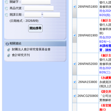
關鍵字：
發行人
26NFA651800
進修班(
商品代號：
符合20
開課日期：
~
8/20(
《會計
(日期格式：2026/8/9)
發行人
進修班(
班)
26NFA601900
符合20
8/24(
相關連結
本課程
財團法人會計研究發展基金會
置，請按
會計研究月刊
《會計
發行人
26NFA652000
進修班(
符合20
8/26(
《永續實
26NIA153800
永續資
(視訊上課
《證交所
26NCG250800
「公司治
實務解析
《長官開
務!!》