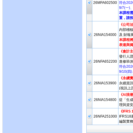
26MFA602500
符合20
9/7(一
本課程
置，請按
《公司治
內部稽
26NIA154000
及 財報
本課程將
表達與揭
《會計
發行人
26NFA652200
進修班(
符合20
9/10(
《永續實
26NIA153900
永續資
(視訊上課
《AI浪
26NIA154800
從「生成
理與資安
《IFRS
26NFA251000
IFRS
編製實務