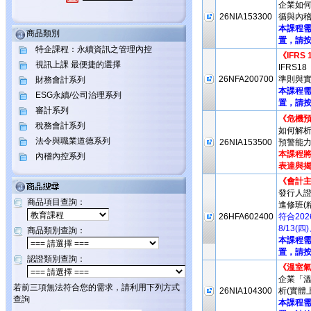
企業如何
26NIA153300
循與內稽
本課程
商品類別
置，請按
特企課程：永續資訊之管理內控
《IFRS
視訊上課 最便捷的選擇
IFRS
26NFA200700
準則與實
財務會計系列
本課程
ESG永續/公司治理系列
置，請按
審計系列
《危機預
稅務會計系列
如何解析
法令與職業道德系列
26NIA153500
預警能力
本課程將
內稽內控系列
表達與揭
《會計
發行人
商品項目查詢：
進修班(
26HFA602400
符合20
8/13(
商品類別查詢：
本課程
置，請按
認證類別查詢：
《溫室氣
企業「
若前三項無法符合您的需求，請利用下列方式
26NIA104300
析(實體
查詢
本課程