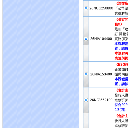
《證交所
26NCG250800
「公司治
實務解析
《長官開
務!!》
最新「
訂 與 
26NIA104400
實務(實
本課程
置，請按
本課程將
表達與揭
《ESG
企業如何
26NIA153400
循與內稽
本課程
置，請按
《會計
發行人
26NFA652100
進修班(
符合20
9/3(四
《會計
發行人
進修班(