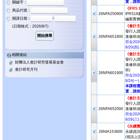
置，請按
關鍵字：
《IFRS
商品代號：
26NFA250900
IFRS
開課日期：
~
編製實務
《會計
(日期格式：2026/8/7)
發行人
26NFA651800
進修班(
符合20
8/20(
《會計
相關連結
發行人
財團法人會計研究發展基金會
進修班(
會計研究月刊
班)
26NFA601900
符合20
8/24(
本課程
置，請按
《會計
發行人
26NFA652000
進修班(
符合20
8/26(
《永續實
26NIA153800
永續資
(視訊上課