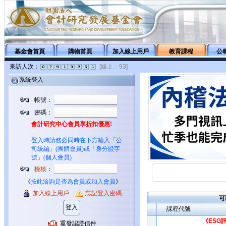
基金會首頁
購物首頁
加入線上用戶
教育課程
公
來訪人次：
[線上：93]
系統登入
帳號：
密碼：
會計研究中心會員享折扣優惠!
登入時請務必同時在下方輸入「公
司統編」(團體會員)或「身分證字
號」(個人會員)
檢核
：
《
按此洽詢是否為會員或加入會員
》
加入線上用戶
忘記登入密碼
可
課程代號
《ESG
重發認證信件