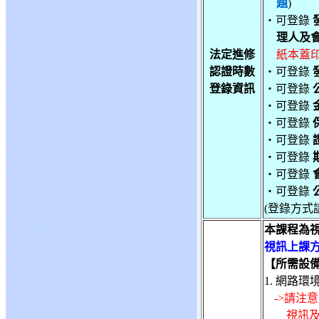
題
)
‧可登錄
理人及
法定進修
紙本蓋印
認證時數
‧可登錄
登錄資訊
‧可登錄
‧可登錄
‧可登錄
‧可登錄
‧可登錄
‧可登錄
‧可登錄
(登錄方式
本課程為
視訊上課方
【所需設
1. 網路
->請注
視訊及