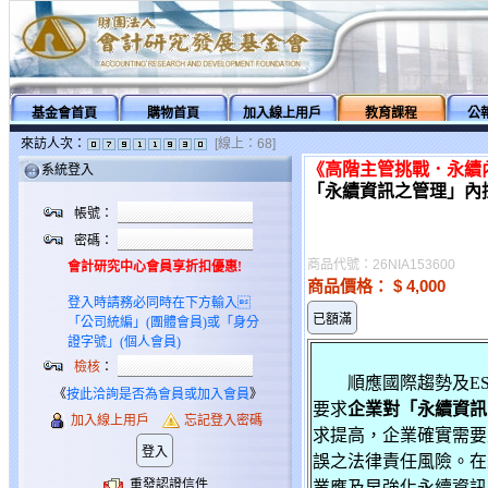
基金會首頁
購物首頁
加入線上用戶
教育課程
公
來訪人次：
[線上：68]
《高階主管挑戰．永續
系統登入
「永續資訊之管理」內控
帳號：
密碼：
商品代號：26NIA153600
會計研究中心會員享折扣優惠!
商品價格：
$ 4,000
登入時請務必同時在下方輸入
「公司統編」(團體會員)或「身分
證字號」(個人會員)
檢核
：
順應國際趨勢及ES
《
按此洽詢是否為會員或加入會員
》
要求
企業對「永續資訊
加入線上用戶
忘記登入密碼
求提高，企業確實需要
誤之法律責任風險。在
重發認證信件
業應及早強化永續資訊