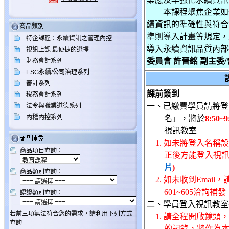
本課程聚焦企業如何
續資訊的準確性與符合
商品類別
準則導入計畫等規定，並
特企課程：永續資訊之管理內控
導入永續資訊品質內部
視訊上課 最便捷的選擇
委員會
許晉銘
副主委
財務會計系列
ESG永續/公司治理系列
審計系列
課前簽到
稅務會計系列
一、已繳費學員請將登
法令與職業道德系列
內稽內控系列
名」，將於
8:50~9
視訊教室
1. 如未將登入名稱
商品項目查詢：
正後方能登入視
片
)
商品類別查詢：
2. 如未收到Email，請
601~605洽詢補發
認證類別查詢：
二、學員登入視訊教室
若前三項無法符合您的需求，請利用下列方式
1. 請全程開啟鏡
查詢
的記錄，將作為