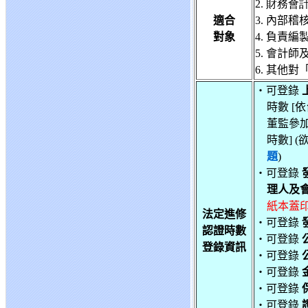
2. 財務會
適合
3.
內部稽
對象
4. 負責
5.
會計師
6.
其他對
‧可登錄
時數 [依
董監參
時數] 
題
)
‧可登錄
理人及
紙本蓋印
法定進修
‧可登錄
認證時數
‧可登錄
登錄資訊
‧可登錄
‧可登錄
‧可登錄
‧可登錄