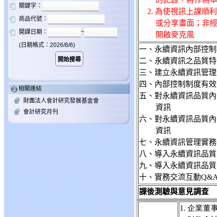
關鍵字：
2. 為使
視訊上課順利
商品代號：
或分享畫面；非
開課日期：
~
開啟麥克風
(日期格式：2026/8/6)
一、永續資訊內部控制
二、永續資訊之品質特
三、建立永續資訊管理
四、內部控制制度有效
相關連結
五、對永續資訊品質內
財團法人會計研究發展基金會
資訊
會計研究月刊
六、對永續資訊品質內
資訊
七、永續資訊管理實務
八、導入永續資訊品質
九、導入永續資訊品質
十、實務交流互動Q&
課後測驗與意見調查
1.
企業董