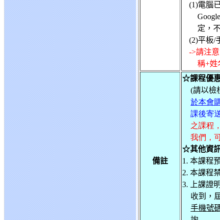
(1)電腦已
Goo
定，
(2)平板
->請注
稱+
☆課程優惠
(
請以檢
於本會購
課後寄
之課程
我們，可
☆其他資
備註
1. 本課
2. 本課
3. 上課證
收到，
手機號
詢