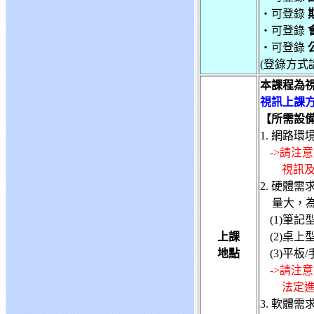
‧可登錄
‧可登錄
‧可登錄
(登錄方式
本課程為
視訊上課方
【所需設
1. 網路
->請注
視訊及
2. 硬體
量大，
(1)筆
上課
(2)桌
地點
(3)平
->請注
法定
3. 軟體需