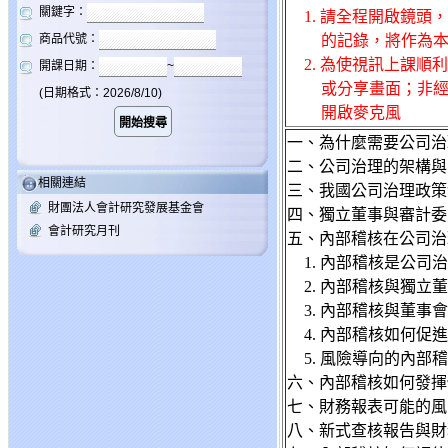
關鍵字：
1. 請全程開啟鏡
商品代號：
的記錄，將作為
2. 為使
視訊上課順利
開課日期：
~
或分享畫面；非
(日期格式：2026/8/10)
開啟麥克風
一、為什麼需要公司治
二、公司治理的架構與
相關連結
三、我國公司治理政策
財團法人會計研究發展基金會
四、獨立董事與審計委
會計研究月刊
五、內部稽核在公司治
1. 內部稽核是公司
2. 內部稽核與獨
3. 內部稽核與董事會
4. 內部稽核如何促
5. 風險導向的內部
六、內部稽核如何發揮
七、財務報表可能的風
八、新式查核報告與財