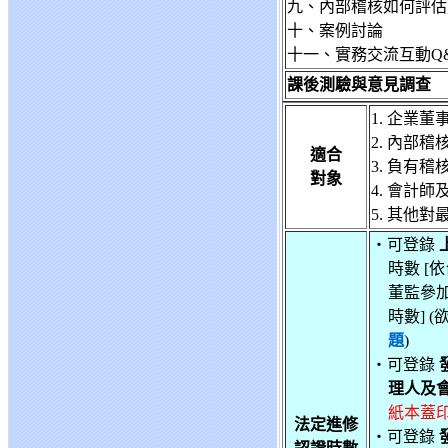
九、內部稽核如何評估
十、案例討論
十一、實務交流互動Q
課後測驗與意見調查
1. 企業
2. 內部稽
適合
3. 負有
對象
4. 會計
5. 其他
‧可登錄
時數 [依
董監參
時數] 
題
)
‧可登錄
理人及
紙本蓋印
法定進修
‧可登錄