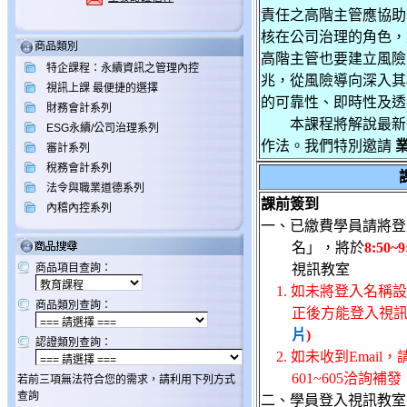
責任之高階主管應協助
核在公司治理的角色，
商品類別
高階主管也要建立風險
特企課程：永續資訊之管理內控
兆，從風險導向深入其
視訊上課 最便捷的選擇
的可靠性、即時性及透
財務會計系列
本課程將解說最新公
ESG永續/公司治理系列
作法。我們特別邀請
審計系列
稅務會計系列
法令與職業道德系列
課前簽到
內稽內控系列
一、已繳費學員請將登
名」，將於
8:50~9
商品項目查詢：
視訊教室
1. 如未將登入名稱
商品類別查詢：
正後方能登入視
片
)
認證類別查詢：
2. 如未收到Email，請
601~605洽詢補發
若前三項無法符合您的需求，請利用下列方式
查詢
二、學員登入視訊教室