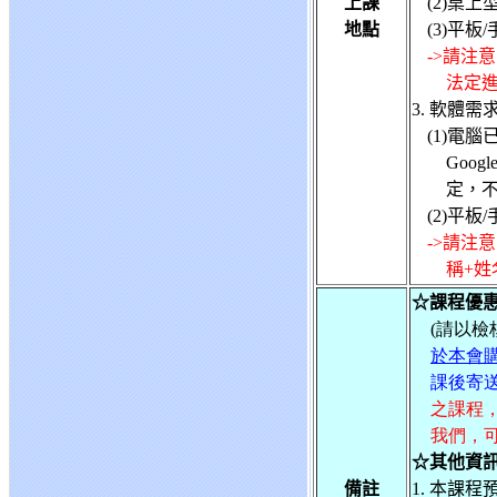
上課
(2)桌
地點
(3)平
->請注
法定
3. 軟體需
(1)電腦已
Goo
定，
(2)平板
->請注
稱+
☆課程優惠
(
請以檢
於本會購
課後寄
之課程
我們，可
☆其他資
備註
1. 本課