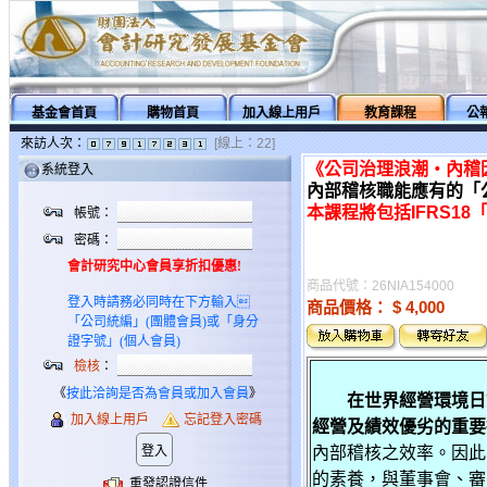
基金會首頁
購物首頁
加入線上用戶
教育課程
公
來訪人次：
[線上：22]
《公司治理浪潮‧內稽
系統登入
內部稽核職能應有的「公
本課程將包括IFRS1
帳號：
密碼：
會計研究中心會員享折扣優惠!
商品代號：26NIA154000
登入時請務必同時在下方輸入
商品價格：
$ 4,000
「公司統編」(團體會員)或「身分
證字號」(個人會員)
檢核
：
《
按此洽詢是否為會員或加入會員
》
在世界經營環境日
加入線上用戶
忘記登入密碼
經營及績效優劣的重要
內部稽核之效率。因此
的素養，與董事會、審
重發認證信件