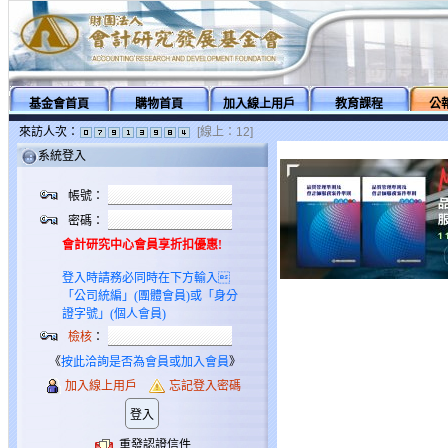
基金會首頁
購物首頁
加入線上用戶
教育課程
公
來訪人次：
[線上：12]
系統登入
帳號：
密碼：
會計研究中心會員享折扣優惠!
登入時請務必同時在下方輸入
「公司統編」(團體會員)或「身分
證字號」(個人會員)
檢核
：
《
按此洽詢是否為會員或加入會員
》
加入線上用戶
忘記登入密碼
重發認證信件