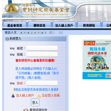
基金會首頁
購物首頁
加入線上用戶
教育課程
公
來訪人次：
[線上：30]
系統登入
帳號：
密碼：
會計研究中心會員享折扣優惠!
登入時請務必同時在下方輸入
「公司統編」(團體會員)或「身分
證字號」(個人會員)
檢核
：
《
按此洽詢是否為會員或加入會員
》
加入線上用戶
忘記登入密碼
重發認證信件