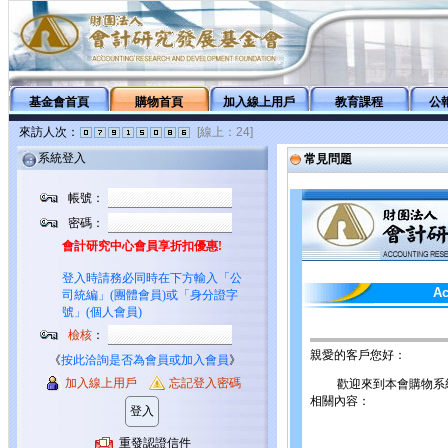
基金會首頁
購物首頁
加入線上用戶
教育課程
公
來訪人次：
[線上：24]
系統登入
常見問題
帳號：
密碼：
會計研究中心會員享折扣優惠!
登入時請務必同時在下方輸入「公
Ac
司統編」(團體會員)或「身分證字
號」(個人會員)
檢核
：
親愛的客戶您好：
《
按此洽詢是否為會員或加入會員
》
加入線上用戶
忘記登入密碼
歡迎來到本會購物系統
相關內容：
重發認證信件